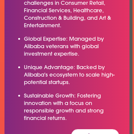
challenges in Consumer Retail,
Financial Services, Healthcare,
Construction & Building, and Art &
Entertainment.
Global Expertise: Managed by
Alibaba veterans with global
investment expertise.
Unique Advantage: Backed by
Alibaba's ecosystem to scale high-
potential startups.
Sustainable Growth: Fostering
innovation with a focus on
responsible growth and strong
financial returns.