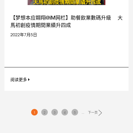
【梦想本应翱翔@iM网栏】助餐飲業數碼升級 大
馬初創疫情期間業績升四成
2022年7月5日
阅读更多
1
2
3
4
5
...
下一页