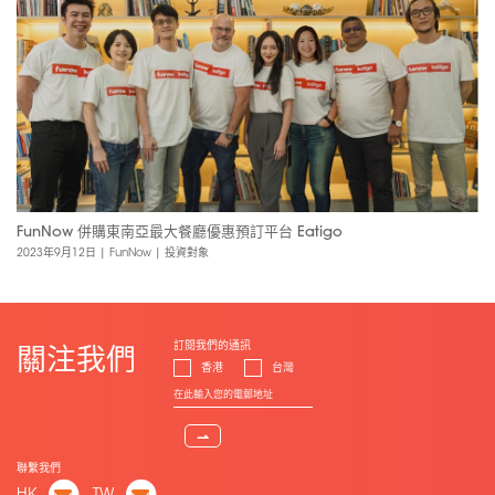
FunNow 併購東南亞最大餐廳優惠預訂平台 Eatigo
2023年9月12日
|
FunNow
|
投資對象
訂閱我們的通訊
關注我們
香港
台灣
⇀
聯繫我們
HK
TW