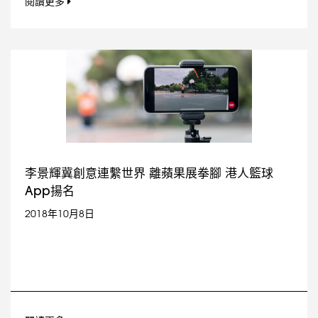
閱讀更多
李景輝冀創意連繫世界 離蘋果展拳腳 港人籃球
App揚名
2018年10月8日