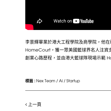
李景輝畢業於港大工程學院及商學院，他在矽
HomeCourt，獲一眾美國籃球界名人注資支
創業心路歷程，並由港大籃球隊現場示範 HomeCo
標籤 :
Nex Team
/
Ai
/
Startup
上一頁