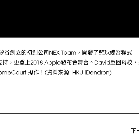
谷創立的初創公司NEX Team，開發了籃球練習程式
持，更登上2018 Apple發布會舞台。David重回母校
urt 操作！(資料來源: HKU iDendron)
下