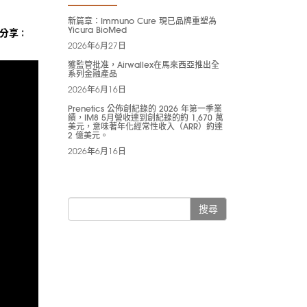
新篇章：Immuno Cure 現已品牌重塑為
Yicura BioMed
分享 :
2026年6月27日
獲監管批准，Airwallex在馬來西亞推出全
系列金融產品
2026年6月16日
Prenetics 公佈創紀錄的 2026 年第一季業
績，IM8 5月營收達到創紀錄的約 1,670 萬
美元，意味著年化經常性收入（ARR）約達
2 億美元。
2026年6月16日
搜尋