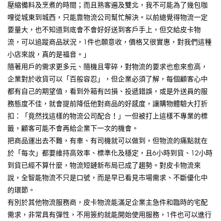
壓縮備料及烹煮的時間；而且熟客遍及雙北，我不可能為了幾包咖
哩從城東到城西，只能靠物流公司幫忙解決。以前總覺得物流一定
要量大，也不知道到底會不會好好送到客戶手上，但交給皮卡物
流，可以追蹤商品狀況，1件也願意收，價格又很實惠，對我們這種
小店來說，真的是福音。」
隨著用戶的需求更多元、隨機且零碎，對物流的要求也愈來愈高，
企業對於收貨可以「百般容忍」，但企業必須了解，每個顧客心中
都有自己的期望值，看到外箱有凹損、投遞錯誤，或是外送員的服
務態度不佳，就會提前降低他對商品的好感度，讓購物體驗大打折
扣：「竟然找這樣的物流公司配合！」一但被打上這樣不專業的標
籤，顧客可能不會再給企業下一次的機會。
把商品運出去不難，有車、有司機就可以做到，但物流的痛點就在
於「每次」都要維持高效率、標準化及穩定，且6小時到貨、12小時
到貨已經不算什麼，物流短鏈新布局已成了趨勢。對皮卡物流來
說，全智能物流不只是口號，而是早已看見市場需求、不斷優化中
的環節。
有別於其他物流服務商，皮卡物流能滿足企業主急件和臨時的宅配
需求，非常具有彈性，不用簽約就能開始使用服務，1件也可以進行