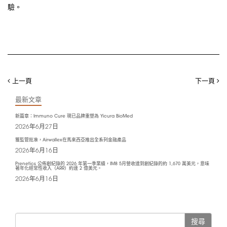
驗。
上一頁
下一頁
最新文章
新篇章：Immuno Cure 現已品牌重塑為 Yicura BioMed
2026年6月27日
獲監管批准，Airwallex在馬來西亞推出全系列金融產品
2026年6月16日
Prenetics 公佈創紀錄的 2026 年第一季業績，IM8 5月營收達到創紀錄的約 1,670 萬美元，意味
著年化經常性收入（ARR）約達 2 億美元。
2026年6月16日
搜尋