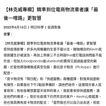
【林克威專欄】精準到位電商物流業者讓「最
後一哩路」更智慧
2022年6月16日
|
明日科學
|
投資對象
分享 :
【林克威專欄】精準到位電商物流業者讓「最後一哩路」更智慧
受到疫情影響，許多內用餐廳的生意不復以往，開咖哩店的Kevin就
很困擾生計被波及，再加上熟客三不五時敲line或打電話詢問能不能
外送，但加入foodpanda或ubereats的費用又超過能接受的範
圍，於是他將咖哩做成真空包裝，委託皮卡物流（Pickupp）進行
配送。
「皮卡物流有『隔日配』和『快遞服務』兩種選擇，對我來說是較
有彈性。如果我在下午2點前準備好、請他們收件，這樣隔天客人就
會收到；有些急著想要當天收到的客人，我就會安排快遞服務，滿
足他們的需求。」對於在疫情下仍然死忠的客戶，Kevin心懷感激，
他也很高興有皮卡物流的配合：「當然我也可以自己出去送，但就