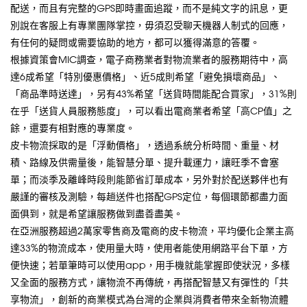
配送，而且有完整的GPS即時畫面追蹤，而不是純文字的訊息，更
別說在客服上有專業團隊掌控，毋須忍受聊天機器人制式的回應，
有任何的疑問或需要協助的地方，都可以獲得滿意的答覆。
根據資策會MIC調查，電子商務業者對物流業者的服務期待中，高
達6成希望「特別優惠價格」、近5成則希望「避免損壞商品」、
「商品準時送達」，另有43%希望「送貨時間能配合買家」，31%則
在乎「送貨人員服務態度」，可以看出電商業者希望「高CP值」之
餘，還要有相對應的專業度。
皮卡物流採取的是「浮動價格」，透過系統分析時間、重量、材
積、路線及供需量後，能智慧分單、提升載運力，讓旺季不會塞
單；而淡季及離峰時段則能節省訂單成本，另外對於配送夥伴也有
嚴謹的審核及測驗，每趟送件也搭配GPS定位，每個環節都盡力面
面俱到，就是希望讓服務做到盡善盡美。
在亞洲服務超過2萬家零售商及電商的皮卡物流，平均優化企業主高
達33%的物流成本，使用量大時，使用者能使用網路平台下單，方
便快速；若單筆時可以使用app，用手機就能掌握即使狀況，多樣
又全面的服務方式，讓物流不再傳統，再搭配智慧又有彈性的「共
享物流」，創新的商業模式為台灣的企業與消費者帶來全新物流體