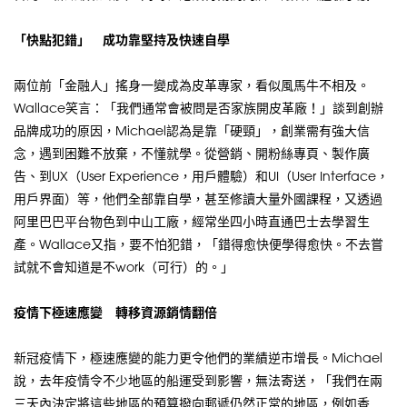
「快點犯錯」 成功靠堅持及快速自學
兩位前「金融人」搖身一變成為皮革專家，看似風馬牛不相及。
Wallace笑言：「我們通常會被問是否家族開皮革廠！」談到創辦
品牌成功的原因，Michael認為是靠「硬頸」，創業需有強大信
念，遇到困難不放棄，不懂就學。從營銷、開粉絲專頁、製作廣
告、到UX（User Experience，用戶體驗）和UI（User Interface，
用戶界面）等，他們全部靠自學，甚至修讀大量外國課程，又透過
阿里巴巴平台物色到中山工廠，經常坐四小時直通巴士去學習生
產。Wallace又指，要不怕犯錯，「錯得愈快便學得愈快。不去嘗
試就不會知道是不work（可行）的。」
疫情下極速應變 轉移資源銷情翻倍
新冠疫情下，極速應變的能力更令他們的業績逆市增長。Michael
說，去年疫情令不少地區的船運受到影響，無法寄送，「我們在兩
三天內決定將這些地區的預算撥向郵遞仍然正常的地區，例如香