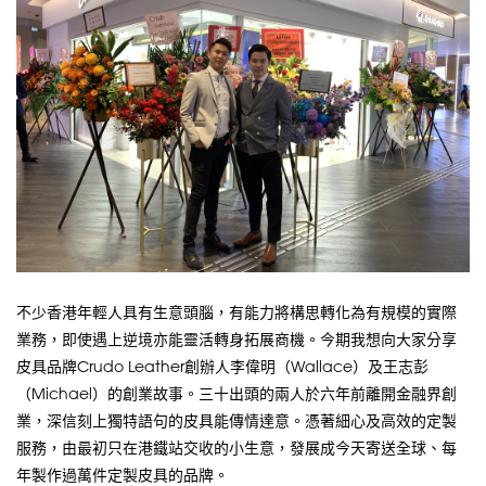
不少香港年輕人具有生意頭腦，有能力將構思轉化為有規模的實際
業務，即使遇上逆境亦能靈活轉身拓展商機。今期我想向大家分享
皮具品牌Crudo Leather創辦人李偉明（Wallace）及王志彭
（Michael）的創業故事。三十出頭的兩人於六年前離開金融界創
業，深信刻上獨特語句的皮具能傳情達意。憑著細心及高效的定製
服務，由最初只在港鐵站交收的小生意，發展成今天寄送全球、每
年製作過萬件定製皮具的品牌。