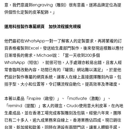
意，我們意識到engraving（雕刻）很有意義，遂將品牌定位為提
供個性化定製的皮革配飾。」
運用科技製作專屬網頁 加快流程擴充規模
他們最初在WhatsApp一對一了解客人的定製要求，再將繁複的訂
貨表格複製到Excel，發送給生產部門製作，後來發現這樣難以應付
日漸增長的需求。Michael說：「當一天收到200多個
WhatsApp（短信），就很可怕，人手處理亦較易出錯，且客人經
常會臨時改動內容，坊間已有的『罐頭』網站難以滿足」，於是他
們設計製作專屬的網頁系統，讓客人在線上直接選擇雕刻內容，包
括字型、大小和位置等，令訂購流程自動化，提高效率及準確度。
本著以產品「inspire（啟發）」、「motivate（激勵）」、
「remind（提醒）」客人的理念，Crudo使用意大利皮革，在內地
生產成品，並在香港工場完成客製雕刻及包裝。經營六年來，團隊
已有二十多人，逾九成業務來自線上，香港業務佔四成。現已銷往
台灣、新加坡和歐美，同時在港設有兩間門店，讓客人體驗手感。