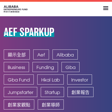
AEF SPARKUP
顯示全部
Aef
Alibaba
Business
Funding
Gba
Gba Fund
Hkai Lab
Investor
Jumpstarter
Startup
創業報告
創業家觀點
創業導師