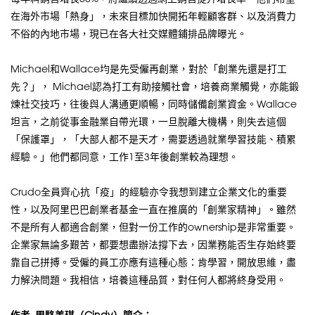
在海外市場「熱身」，未來目標加快開拓年輕顧客群、以及消費力
不俗的內地市場，現已在各大社交媒體鋪排品牌曝光。
Michael和Wallace均是先受僱再創業，對於「創業先還是打工
先？」， Michael認為打工有助接觸社會，培養商業觸覺，亦能鍛
煉社交技巧，往後與人溝通更順暢，同時儲備創業資金。Wallace
坦言，之前從事金融業自帶光環，一旦脫離大機構，則失去這個
「保護罩」，「大部人都不是天才，需要透過就業學習技能、積累
經驗。」他們都同意，工作1至3年後創業較為理想。
Crudo全員齊心抗「疫」的經驗亦令我想到建立企業文化的重要
性，以及阿里巴巴創業者基金一直在推廣的「創業家精神」。雖然
不是所有人都適合創業，但對一份工作的ownership是非常重要。
企業家無論多艱苦，都要想盡辦法撐下去，因業務能否生存始終要
靠自己拼搏。受僱的員工亦應有這種心態：肯學習，開放思維，盡
力解決問題。我相信，培養這種品質，對任何人都將終身受用。
作者_周駱美琪（Cindy）簡介：