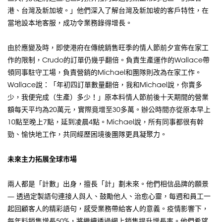
港、台灣及新加坡。」他們深入了解台灣及新加坡的客戶特性，在
當地設本地客服，成功令業務錄得增長。
由於應變及時，即使港府在傳統銷售旺季的情人節前夕宣佈在家工
作的限制，Crudo的訂單仍幾乎翻倍。負責生產運作的Wallace帶
領同事駐守工場，負責營銷的Michael和團隊則改為在家工作。
Wallace說：「年初四訂單數量翻倍，我和Michael說，你賣多
少，我便完成（生產）多少！」原本料情人節前後十天期間的營業
額每天平均為20萬元，實際竟增至30多萬。辦公時間亦從原本早上
10點至晚上7點，延到凌晨4點。Michael說，所有同事都很有幹
勁、愉快地工作，共同經歷困境後團隊更具凝聚力。
未來主力拓展全球市場
兩人都是「計數」出身，擅長「計」劃未來。他們相信品牌的願景
— 透過定製語句連接人與人、鼓勵他人、治愈心靈，每週和員工一
起回顧客人的精彩語句，感受業務帶給客人的意義。疫情影響下，
每年料銷售增長50%，將繼續透過網上銷售提升增長率。他們希望