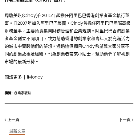
周駱美琪(Cindy)自2015年起擔任阿里巴巴香港創業者基金執行董
事。自2007年加入阿里巴巴集團，Cindy曾擔任阿里巴巴國際高級
財務董事，主要負責集團財務管理和企業規劃。阿里巴巴香港創業
者基金創立不同項目，致力幫助香港的創業家和青年人於充滿活力
的城市中實踐他們的夢想。通過這個欄目Cindy希望與大家分享不
同的創業故事及經驗，也為創業者帶來小貼士，幫助他們了解初創
市場的最新形勢。
閱讀更多 | iMoney
標籤 :
創業家觀點
上一頁
下一頁
最新文章