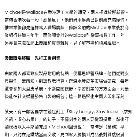
Michael是Wallace在香港理工大學的師兄，兩人相識於迎新營。
當時香港吹著一股「創業風」，他們尚未畢業已對創業充滿憧憬，
惟畢業後卻先選擇踏入職場磨練。修讀金融的Michael畢業後於商
業銀行任職三年半，而修讀會計的Wallace則從事核數工作一年，
另亦會兼職在網上搜羅和買賣雜貨，以了解市場和積累經驗。
汲取職場經驗 先打工後創業
由於兩人都喜歡皮製品耐用的特點，便構思經營品牌。他們從對皮
具製作一無所知，到請教老行尊，逛深水埗皮革市場做研究，每年
還會參加大型皮革展，不斷開闊視野，學習創業的方方面面，到最
後能在社交媒體發售自製的錢包；這一趟過程也令兩人印象深刻。
某天，有一顧客要求在錢包刻上「Stay hungry, Stay foolish（求知
若飢，虛心若愚）」的句子，不懂刻字的兩人要從頭摸索，然後訂
製模板以人手壓製完成。Michael回憶說：「當時是（業務）早
期，只約在港鐵站當面交收，見到客人觸摸到成品後對質感很滿