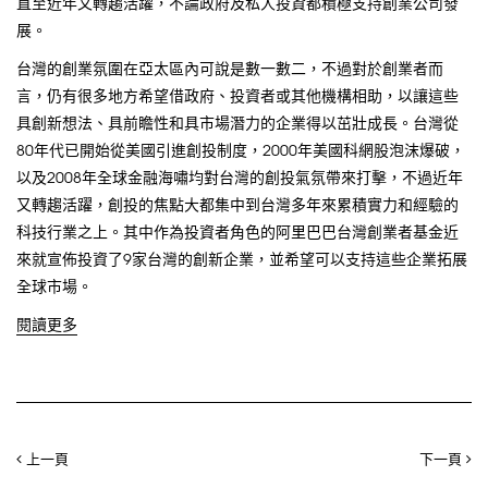
直至近年又轉趨活躍，不論政府及私人投資都積極支持創業公司發
展。
台灣的創業氛圍在亞太區內可說是數一數二，不過對於創業者而
言，仍有很多地方希望借政府、投資者或其他機構相助，以讓這些
具創新想法、具前瞻性和具市場潛力的企業得以茁壯成長。台灣從
80年代已開始從美國引進創投制度，2000年美國科網股泡沫爆破，
以及2008年全球金融海嘯均對台灣的創投氣氛帶來打擊，不過近年
又轉趨活躍，創投的焦點大都集中到台灣多年來累積實力和經驗的
科技行業之上。其中作為投資者角色的阿里巴巴台灣創業者基金近
來就宣佈投資了9家台灣的創新企業，並希望可以支持這些企業拓展
全球市場。
閱讀更多
上一頁
下一頁