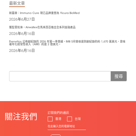
最新文章
新篇章：Immuno Cure 現已品牌重塑為 Yicura BioMed
2026年6月27日
獲監管批准，Airwallex在馬來西亞推出全系列金融產品
2026年6月16日
Prenetics 公佈創紀錄的 2026 年第一季業績，IM8 5月營收達到創紀錄的約 1,670 萬美元，意味
著年化經常性收入（ARR）約達 2 億美元。
2026年6月16日
搜尋
訂閱我們的通訊
關注我們
香港
台灣