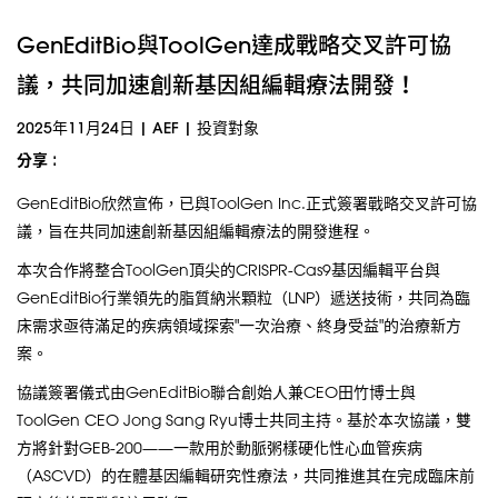
GenEditBio與ToolGen達成戰略交叉許可協
議，共同加速創新基因組編輯療法開發！
2025年11月24日
|
AEF
|
投資對象
分享 :
GenEditBio欣然宣佈，已與ToolGen Inc.正式簽署戰略交叉許可協
議，旨在共同加速創新基因組編輯療法的開發進程。
本次合作將整合ToolGen頂尖的CRISPR-Cas9基因編輯平台與
GenEditBio行業領先的脂質納米顆粒（LNP）遞送技術，共同為臨
床需求亟待滿足的疾病領域探索"一次治療、終身受益"的治療新方
案。
協議簽署儀式由GenEditBio聯合創始人兼CEO田竹博士與
ToolGen CEO Jong Sang Ryu博士共同主持。基於本次協議，雙
方將針對GEB-200——一款用於動脈粥樣硬化性心血管疾病
（ASCVD）的在體基因編輯研究性療法，共同推進其在完成臨床前