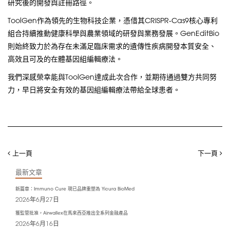
研究後的開發與註冊路徑。
ToolGen作為領先的生物科技企業，憑借其CRISPR-Cas9核心專利
組合持續推動健康科學與農業領域的研發與業務發展。GenEditBio
則始終致力於為存在未滿足臨床需求的遺傳性疾病開發本質安全、
高效且可及的在體基因組編輯療法。
我們深感榮幸能與ToolGen達成此次合作，並期待通過雙方共同努
力，早日將安全有效的基因組編輯療法帶給全球患者。
上一頁
下一頁
最新文章
新篇章：Immuno Cure 現已品牌重塑為 Yicura BioMed
2026年6月27日
獲監管批准，Airwallex在馬來西亞推出全系列金融產品
2026年6月16日