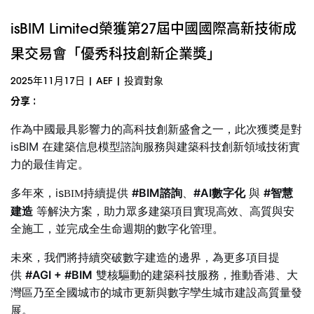
isBIM Limited榮獲第27屆中國國際高新技術成
果交易會「優秀科技創新企業獎」
2025年11月17日
|
AEF
|
投資對象
分享 :
作為中國最具影響力的高科技創新盛會之一，此次獲獎是對
isBIM 在建築信息模型諮詢服務與建築科技創新領域技術實
力的最佳肯定。
多年來，is
持續提供
#BIM諮詢
、
#AI數字化
與
#智慧
BIM
建造
等解決方案，助力眾多建築項目實現高效、高質與安
全施工，並完成全生命週期的數字化管理。
未來，我們將持續突破數字建造的邊界，為更多項目提
供
#AGI + #BIM
雙核驅動的建築科技服務，推動香港、大
灣區乃至全國城市的城市更新與數字孿生城市建設高質量發
展。