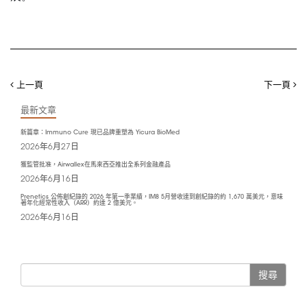
上一頁
下一頁
最新文章
新篇章：Immuno Cure 現已品牌重塑為 Yicura BioMed
2026年6月27日
獲監管批准，Airwallex在馬來西亞推出全系列金融產品
2026年6月16日
Prenetics 公佈創紀錄的 2026 年第一季業績，IM8 5月營收達到創紀錄的約 1,670 萬美元，意味
著年化經常性收入（ARR）約達 2 億美元。
2026年6月16日
搜尋