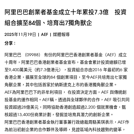
阿里巴巴創業者基金成立十年累投7.3億 投資
組合擴至84個、培育出7獨角獸企
2025年11月19日
|
AEF
|
媒體報導
分享 :
阿里巴巴 （09988） 有份的阿里巴巴香港創業者基金（AEF）成立
十周年，阿里巴巴香港創業者基金宣布，基金會累計投資總額已增
至9,400萬美元（約7.3億港元），投資組合亦由2016 年最初的6 家
香港企業，擴展至全球的84 個創業項目，至今AEF共培育出七家獨
角獸企業，其中包括首家於納斯達克上市的香港獨角獸企業。
AEF為阿里巴巴下的非牟利項目， 在投資決定方面，AEF 與傳統創
投基金的運作相同。AEF稱，透過與全球夥伴的合作，AEF 吸引共同
投資超過28億美元，同時協助香港創造超過2,200 個就業機會，甄
核超過13,400份商業計劃，發掘並培育具潛力的創新企業。
阿里巴巴香港創業者基金執行董事兼行政總裁周駱美琪表示，AEF作
為前沿初創企業的合作夥伴及導師，見證區域內科技趨勢的變革，