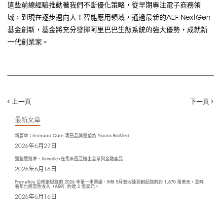
這些前線經驗推動著我們不斷優化策略，從早期專注電子商務領
域，到現在逐步邁向人工智能應用領域，通過最新的AEF NextGen
基金創新，基金將充分發揮阿里巴巴生態系統的強大優勢，成就新
一代創業家。
上一頁
下一頁
最新文章
新篇章：Immuno Cure 現已品牌重塑為 Yicura BioMed
2026年6月27日
獲監管批准，Airwallex在馬來西亞推出全系列金融產品
2026年6月16日
Prenetics 公佈創紀錄的 2026 年第一季業績，IM8 5月營收達到創紀錄的約 1,670 萬美元，意味
著年化經常性收入（ARR）約達 2 億美元。
2026年6月16日