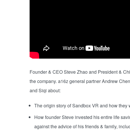
Founder & CEO Steve Zhao and President & Chief 
the company. a16z general partner Andrew Che
and Siqi about:
The origin story of Sandbox VR and how they we
How founder Steve invested his entire life sav
against the advice of his friends & family, incl