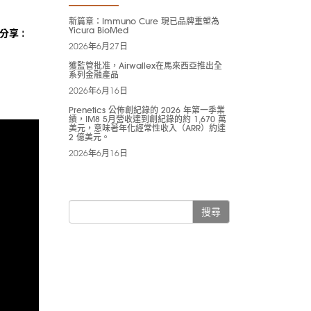
新篇章：Immuno Cure 現已品牌重塑為
Yicura BioMed
分享 :
2026年6月27日
獲監管批准，Airwallex在馬來西亞推出全
系列金融產品
2026年6月16日
Prenetics 公佈創紀錄的 2026 年第一季業
績，IM8 5月營收達到創紀錄的約 1,670 萬
美元，意味著年化經常性收入（ARR）約達
2 億美元。
2026年6月16日
搜尋