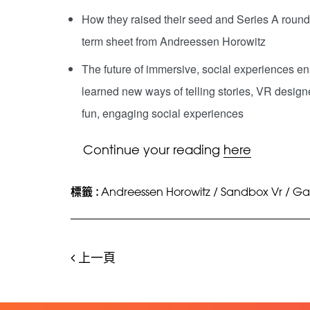
How they raised their seed and Series A rounds
term sheet from Andreessen Horowitz
The future of immersive, social experiences en
learned new ways of telling stories, VR desig
fun, engaging social experiences
Continue your reading
here
標籤 :
Andreessen Horowitz
/
Sandbox Vr
/
Ga
上一頁