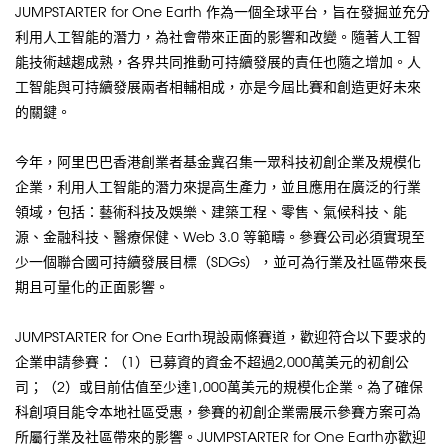
JUMPSTARTER for One Earth 作為一個全球平台，旨在發掘並充分
利用人工智能的潛力，為社會帶來正面的影響和改變。隨著人工智
能技術越趨成熟，各界共同推動可持續發展的責任也隨之增加。人
工智能與可持續發展兩者相輔相成，亦是今屆比賽和創造更好未來
的關鍵。
今年，阿里巴巴香港創業者基金冀召集一眾科技初創企業及規模化
企業，利用人工智能的潛力來提高生產力，並且應用在廣泛的行業
領域，包括：藝術科技及娛樂、建築工程、零售、氣候科技、能
源、金融科技、醫療保健、Web 3.0 等範疇。參賽公司必須實現至
少一個聯合國可持續發展目標（SDGs），並可為行業及社區帶來長
期且可量化的正面影響。
JUMPSTARTER for One Earth現設兩條賽道，歡迎符合以下要求的
企業申請參賽：（1）已募資的資金不超過2,000萬美元的初創公
司；（2）或目前估值至少達1,000萬美元的規模化企業。為了確保
科創項目能令本地社區受惠，參賽的初創企業需展示參賽方案可為
所屬行業及社區帶來的影響。JUMPSTARTER for One Earth亦歡迎