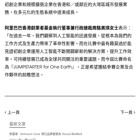
初創企業和規模擴張企業在香港和／或鄰近的大灣區城市發展業
務，在多元化的生態系統中逐漸成長。
阿里巴巴香港創業者基金執行董事兼行政總裁周駱美琪女士
表示：
「在過去一年，我們觀察到人工智能的迅速發展，從根本為我們的
工作方式及生產力帶來了革命性影響。而在比賽中最有趣莫過於能
見證初創企業運用人工智能不斷開闢嶄新的解決方案，提升工作效
率。可持續發展已成為全球共同關注的重要議題，而今屆比賽命名
為『JUMPSTARTER for One Earth』，正是希望團結參賽企業及合
作夥伴的前瞻想法，
上一頁
下一頁
最新文章
新篇章：Immuno Cure 現已品牌重塑為 Yicura BioMed