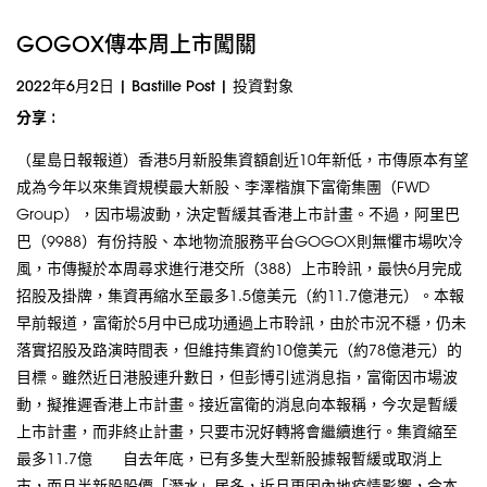
GOGOX傳本周上市闖關
2022年6月2日
|
Bastille Post
|
投資對象
分享 :
（星島日報報道）香港5月新股集資額創近10年新低，市傳原本有望
成為今年以來集資規模最大新股、李澤楷旗下富衛集團（FWD
Group），因市場波動，決定暫緩其香港上市計畫。不過，阿里巴
巴（9988）有份持股、本地物流服務平台GOGOX則無懼市場吹冷
風，市傳擬於本周尋求進行港交所（388）上市聆訊，最快6月完成
招股及掛牌，集資再縮水至最多1.5億美元（約11.7億港元）。本報
早前報道，富衛於5月中已成功通過上市聆訊，由於市況不穩，仍未
落實招股及路演時間表，但維持集資約10億美元（約78億港元）的
目標。雖然近日港股連升數日，但彭博引述消息指，富衛因市場波
動，擬推遲香港上市計畫。接近富衛的消息向本報稱，今次是暫緩
上市計畫，而非終止計畫，只要市況好轉將會繼續進行。集資縮至
最多11.7億 自去年底，已有多隻大型新股據報暫緩或取消上
市，而且半新股股價「潛水」居多，近月更因內地疫情影響，令本