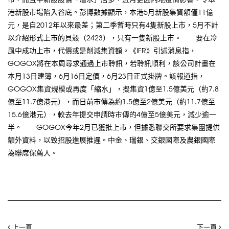
港新股市場陷入谷底。彭博數據顯示，本港5月新股集資額僅11億
元，是自2012年以來最差；第二季暫時只有4隻新股上市，5月不計
以介紹形式上市的貝殼（2423），只有一隻新股上市。 要在冷
風中成功上市，代價或是削減集資額。《IFR》引述消息指，
GOGOX將在本周尋求通過上市聆訊，若聆訊順利，該公司計畫在
本月13日建簿，6月16日定價，6月23日正式掛牌。該報道指，
GOGOX集資規模或再度「縮水」，擬集資1億至1.5億美元（約7.8
億至11.7億港元），而日前市傳為約1.5億至2億美元（約11.7億至
15.6億港元），較去年提交申請時市傳的4億至5億美元，減少逾一
半。 GOGOX今年2月已獲批上市，但據悉聯交所要求集團提供
額外資料，以致招股進展推遲。中金、瑞銀、交銀國際及農銀國際
為聯席保薦人。
上一頁
下一頁