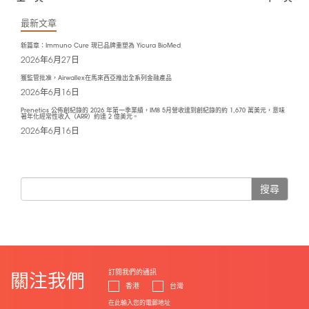
最新文章
新篇章：Immuno Cure 現已品牌重塑為 Yicura BioMed
2026年6月27日
獲監管批准，Airwallex在馬來西亞推出全系列金融產品
2026年6月16日
Prenetics 公佈創紀錄的 2026 年第一季業績，IM8 5月營收達到創紀錄的約 1,670 萬美元，意味
著年化經常性收入（ARR）約達 2 億美元。
2026年6月16日
搜尋
訂閱我們的通訊
關注我們
香港
台灣