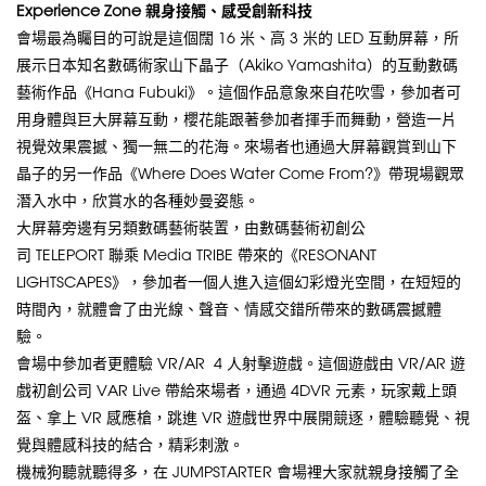
Experience Zone 親身接觸、感受創新科技
會場最為矚目的可說是這個闊 16 米、高 3 米的 LED 互動屏幕，所
展示日本知名數碼術家山下晶子（Akiko Yamashita）的互動數碼
藝術作品《Hana Fubuki》。這個作品意象來自花吹雪，參加者可
用身體與巨大屏幕互動，櫻花能跟著參加者揮手而舞動，營造一片
視覺效果震撼、獨一無二的花海。來場者也通過大屏幕觀賞到山下
晶子的另一作品《Where Does Water Come From?》帶現場觀眾
潛入水中，欣賞水的各種妙曼姿態。
大屏幕旁邊有另類數碼藝術裝置，由數碼藝術初創公
司 TELEPORT 聯乘 Media TRIBE 帶來的《RESONANT
LIGHTSCAPES》，參加者一個人進入這個幻彩燈光空間，在短短的
時間內，就體會了由光線、聲音、情感交錯所帶來的數碼震撼體
驗。
會場中參加者更體驗 VR/AR 4 人射擊遊戲。這個遊戲由 VR/AR 遊
戲初創公司 VAR Live 帶給來場者，通過 4DVR 元素，玩家戴上頭
盔、拿上 VR 感應槍，跳進 VR 遊戲世界中展開競逐，體驗聽覺、視
覺與體感科技的結合，精彩刺激。
機械狗聽就聽得多，在 JUMPSTARTER 會場裡大家就親身接觸了全