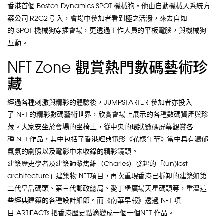
香港首個 Boston Dynamics SPOT 機械狗。他由自動機械人系統方
案公司 R2C2 引入，會場中參加者看到極之活潑，來去自如
的 SPOT 機械狗穿插會場，更透過工作人員的平板電腦，與機械狗
互動。
NFT Zone 觀賞熱門數碼藝術珍
藏
經過各種刺激與精彩的體驗後，JUMPSTARTER 參加者亦投入
了 NFT 的精彩數碼藝術世界，欣賞會場上展示的各種數碼資產與珍
藏。大家安坐於會場的坐椅上，從中央的環狀數碼屏幕觀賞各
種 NFT 作品，其中包括了香港經典電影《花樣年華》當中具有濃郁
氣氛的劇照以及電影中未收錄的精彩鏡頭。
建築歷史學者及建築師黎雋維（Charles）發起的「(un)lost
architecture」建築物 NFT項目，再次重現香港已拆卸的建築如第
二代皇后碼頭、第三代郵政總局、愛丁堡廣場天星碼頭等，重溫這
些經典建築的各種設計細節。而《南華早報》透過 NFT 項
目 ARTIFACTs 把香港歷史點滴變成一個一個NFT 作品。