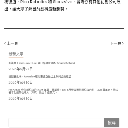
橋彼道、Rice Robotics 和 StockViva。會場亦有其他初創公司展
出，讓大眾了解目前創科最新趨勢。
上一頁
下一頁
最新文章
新篇章：Immuno Cure 現已品牌重塑為 Yicura BioMed
2026年6月27日
獲監管批准，Airwallex在馬來西亞推出全系列金融產品
2026年6月16日
Prenetics 公佈創紀錄的 2026 年第一季業績，IM8 5月營收達到創紀錄的約 1,670 萬美元，意味
著年化經常性收入（ARR）約達 2 億美元。
2026年6月16日
搜尋