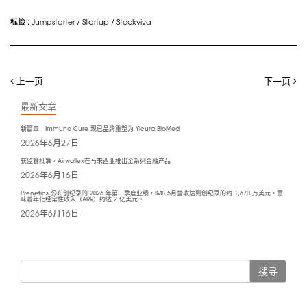
标籤 :
Jumpstarter
/
Startup
/
Stockviva
上一页
下一页
最新文章
新篇章：Immuno Cure 现已品牌重塑为 Yicura BioMed
2026年6月27日
获监管批准，Airwallex在马来西亚推出全系列金融产品
2026年6月16日
Prenetics 公布创纪录的 2026 年第一季度业绩，IM8 5月营收达到创纪录的约 1,670 万美元，意
味着年化经常性收入（ARR）约达 2 亿美元。
2026年6月16日
搜寻