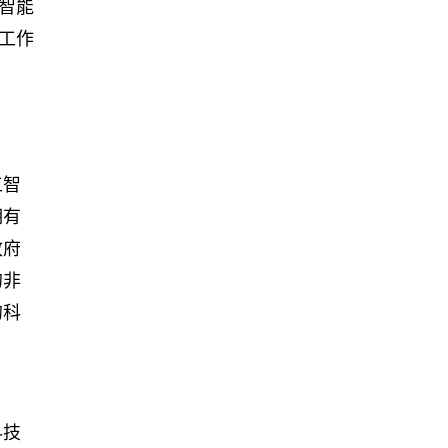
智能
工作
工智
拥有
政府
的非
的科
科技