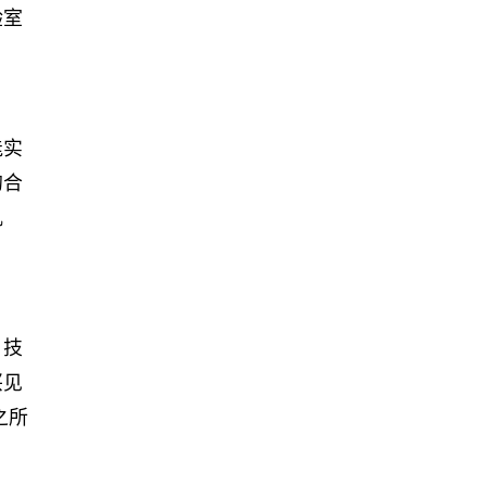
验室
能实
的合
机
，技
兴见
之所