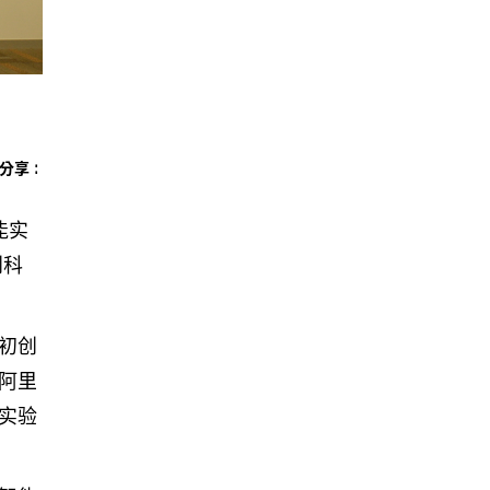
分享 :
能实
创科
初创
阿里
实验