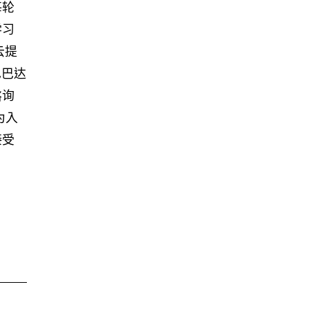
每轮
学习
云提
巴巴达
谘询
为入
接受