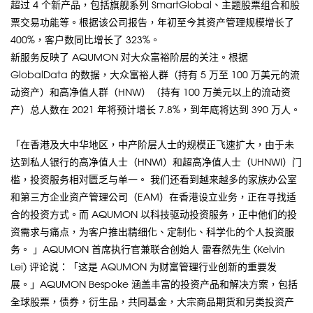
超过 4 个新产品，包括旗舰系列 SmartGlobal、主题股票组合和股
票交易功能等。根据该公司报告，年初至今其资产管理规模增长了
400%，客户数同比增长了 323%。
新服务反映了 AQUMON 对大众富裕阶层的关注。根据
GlobalData 的数据，大众富裕人群（持有 5 万至 100 万美元的流
动资产）和高净值人群（HNW）（持有 100 万美元以上的流动资
产）总人数在 2021 年将预计增长 7.8%，到年底将达到 390 万人。
「在香港及大中华地区，中产阶层人士的规模正飞速扩大，由于未
达到私人银行的高净值人士（HNWI）和超高净值人士（UHNWI）门
槛，投资服务相对匮乏与单一。 我们还看到越来越多的家族办公室
和第三方企业资产管理公司（EAM）在香港设立业务，正在寻找适
合的投资方式。而 AQUMON 以科技驱动投资服务，正中他们的投
资需求与痛点，为客户推出精细化、定制化、科学化的个人投资服
务。 」AQUMON 首席执行官兼联合创始人 雷春然先生 (Kelvin
Lei) 评论说：「这是 AQUMON 为财富管理行业创新的重要发
展。」AQUMON Bespoke 涵盖丰富的投资产品和解决方案，包括
全球股票，债券，衍生品，共同基金，大宗商品期货和另类投资产