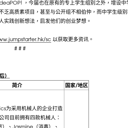
 IdeaPOP! ，今届也在原有的专上学生组别之外，增设
不乏高质素项目，甚至与公开组不相伯仲，而中学生级别
人实践创新想法，启发他们的创业梦想。
w.jumpstarter.hk/sc
以获取更多资讯。
# # #
先后）
简介
国家/地区
botics为采用机械人的企业打造
公司目前拥有四款机械人：
货）、Jasmine（消毒）、