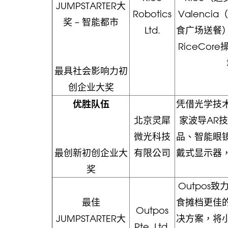
JUMPSTARTER大
Robotics
Valenci
奖 – 智能都市
Ltd.
食广场送餐
RiceCo
最具社会影响力初
创企业大奖
优胜队伍
凭借光学技
北京灵犀
家波导AR
微光科技
品、智能眼
最创新初创企业大
有限公司
戴式显示器
奖
Outpos
最佳
食摊档更佳
Outpos
JUMPSTARTER大
决方案，将
Pte. Ltd.