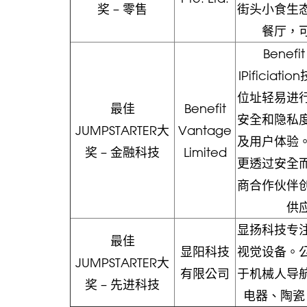
奖 – 零售
街头小食生
餐厅，
Benefi
IPificia
位址轻易进
最佳
Benefit
安全和隐私
JUMPSTARTER大
Vantage
及用户体验。 Be
奖 – 金融科技
Limited
更透过安全
商合作伙伴
供
显扬科技专
最佳
显阳科技
视觉设备。
JUMPSTARTER大
有限公司
于机械人导
奖 – 先进科技
电器、陶瓷