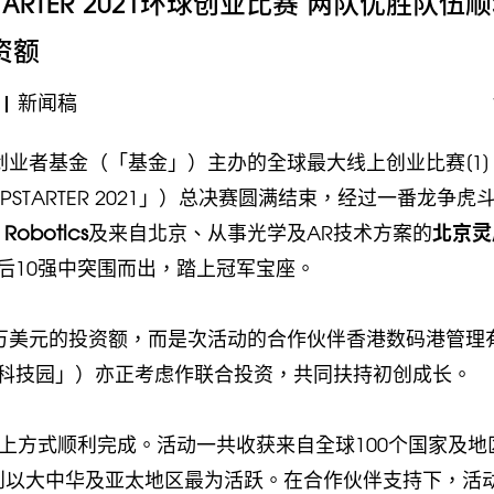
ARTER 2021环球创业比赛 两队优胜队伍
资额
|
新闻稿
创业者基金（「基金」）主办的全球最大线上创业比赛[1]
JUMPSTARTER 2021」）总决赛圆满结束，经过一番龙争虎
 Robotics
及来自北京、从事光学及AR技术方案的
北京灵
后10强中突围而出，踏上冠军宝座。
0万美元的投资额，而是次活动的合作伙伴香港数码港管理
科技园」）亦正考虑作联合投资，共同扶持初创成长。
次以全线上方式顺利完成。活动一共收获来自全球100个国家及地
初创以大中华及亚太地区最为活跃。在合作伙伴支持下，活