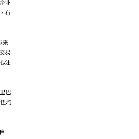
企业
，有
越来
交易
心注
阿里巴
队伍均
自