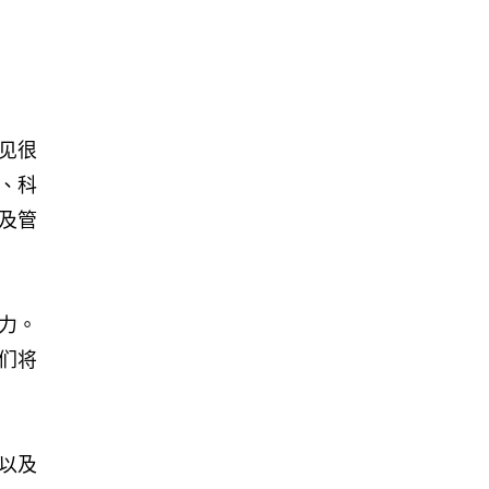
见很
、科
及管
力。
们将
以及