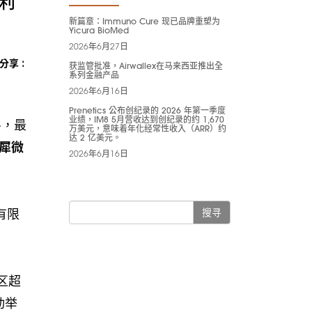
顺利
新篇章：Immuno Cure 现已品牌重塑为
Yicura BioMed
2026年6月27日
分享 :
获监管批准，Airwallex在马来西亚推出全
系列金融产品
2026年6月16日
Prenetics 公布创纪录的 2026 年第一季度
业绩，IM8 5月营收达到创纪录的约 1,670
斗，最
万美元，意味着年化经常性收入（ARR）约
达 2 亿美元。
犀微
2026年6月16日
有限
搜寻
区超
动举