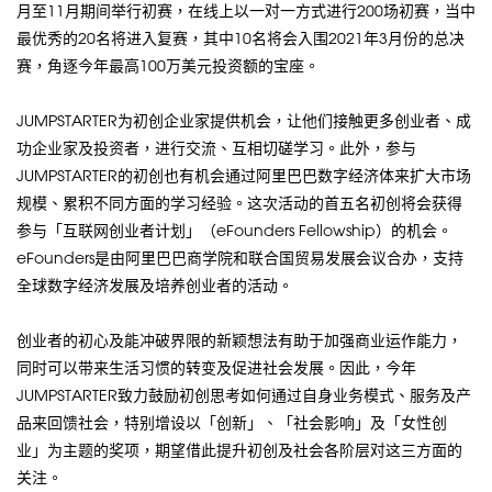
月至11月期间举行初赛，在线上以一对一方式进行200场初赛，当中
最优秀的20名将进入复赛，其中10名将会入围2021年3月份的总决
赛，角逐今年最高100万美元投资额的宝座。
JUMPSTARTER为初创企业家提供机会，让他们接触更多创业者、成
功企业家及投资者，进行交流、互相切磋学习。此外，参与
JUMPSTARTER的初创也有机会通过阿里巴巴数字经济体来扩大市场
规模、累积不同方面的学习经验。这次活动的首五名初创将会获得
参与「互联网创业者计划」（eFounders Fellowship）的机会。
eFounders是由阿里巴巴商学院和联合国贸易发展会议合办，支持
全球数字经济发展及培养创业者的活动。
创业者的初心及能冲破界限的新颖想法有助于加强商业运作能力，
同时可以带来生活习惯的转变及促进社会发展。因此，今年
JUMPSTARTER致力鼓励初创思考如何通过自身业务模式、服务及产
品来回馈社会，特别增设以「创新」、「社会影响」及「女性创
业」为主题的奖项，期望借此提升初创及社会各阶层对这三方面的
关注。