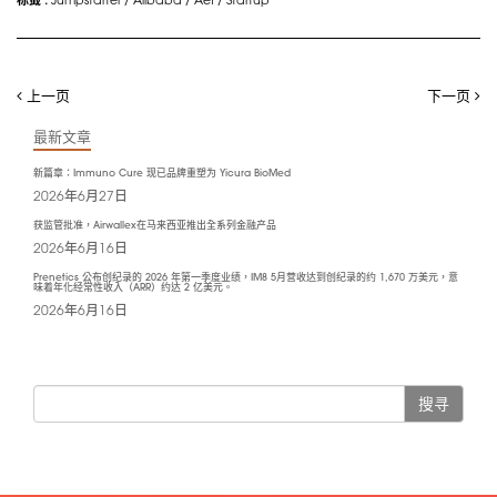
上一页
下一页
最新文章
新篇章：Immuno Cure 现已品牌重塑为 Yicura BioMed
2026年6月27日
获监管批准，Airwallex在马来西亚推出全系列金融产品
2026年6月16日
Prenetics 公布创纪录的 2026 年第一季度业绩，IM8 5月营收达到创纪录的约 1,670 万美元，意
味着年化经常性收入（ARR）约达 2 亿美元。
2026年6月16日
搜寻