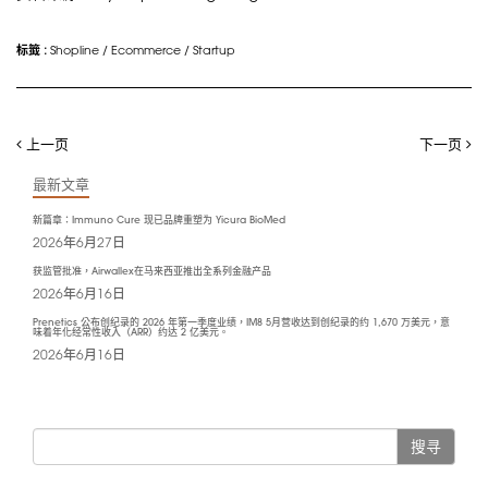
标籤 :
Shopline
/
Ecommerce
/
Startup
上一页
下一页
最新文章
新篇章：Immuno Cure 现已品牌重塑为 Yicura BioMed
2026年6月27日
获监管批准，Airwallex在马来西亚推出全系列金融产品
2026年6月16日
Prenetics 公布创纪录的 2026 年第一季度业绩，IM8 5月营收达到创纪录的约 1,670 万美元，意
味着年化经常性收入（ARR）约达 2 亿美元。
2026年6月16日
搜寻