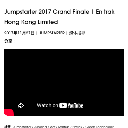
Jumpstarter 2017 Grand Finale | En-trak
Hong Kong Limited
2017年11月27日
|
JUMPSTARTER
|
媒体报导
分享 :
标籤 :
Jumpstarter
/
Alibaba
/
Aef
/
Startup
/
Entrak
/
Green Technology