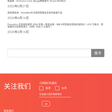
新篇章：Immuno Cure 现已品牌重塑为 Yicura BioMed
2026年6月27日
获监管批准，Airwallex在马来西亚推出全系列金融产品
2026年6月16日
Prenetics 公布创纪录的 2026 年第一季度业绩，IM8 5月营收达到创纪录的约 1,670 万美元，意
味着年化经常性收入（ARR）约达 2 亿美元。
2026年6月16日
搜寻
订阅我们的通讯
关注我们
香港
台湾
⇀
联系我们