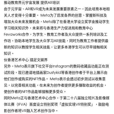
推动教育界元宇宙发展 提供AR培训
由于元宇宙、AR和VR成为未来发展重要原素之一，因此培育本地相
关人才变得十分重要。 Meta为了启发各界的创意、掌握新科技及
增加大众未来发展机会，Meta除了在香港大学设立奖学金推动学生
学习相关知识外，未来将与香港生产力促进局和教育中心
Fevaworks合作，为学生、教育工作者及大众提供一系列培训及工
作坊，协助本地学生及大众学习AR技能，同时为教育工作者提供最
新的知识以教授学生相关技能，让更多本港学生可以尽早接触相关
知识。
伙香港艺术中心 插足文娱界
另外，Meta表示旗下社交平台Instagram的数码收藏品功能正在测
试阶段，现已邀请地插画家Dustykid等香港创作者于平台上展示由
他们创作或购买的NFT作品。 Meta表示会透过初步测试以收集意
见，以完善相关功能，在未来为创作者提供更多赚取收益的机会，
使创作者的NFT作品能够接触更多受众。
同时Meta正与香港艺术中心合作，于第二十八届独立短片及影像媒
体比赛（IFVA）首度设立特别奖项「虚拟实境VR特别奖」，鼓励电
影创作者将VR融入艺术创作当中。