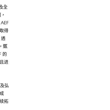
及全
同，
AEF
取得
。透
，甄
 的
且进
新及弘
成
续拓