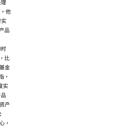
经理
元。他
曾实
产品
的时
作，比
基金
指，
度实
产品
资产
公
心，