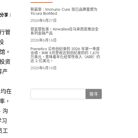
新篇章：Immuno Cure 现已品牌重塑为
Yicura BioMed
分享 :
2026年6月27日
获监管批准，Airwallex在马来西亚推出全
行管
系列金融产品
2026年6月16日
投
Prenetics 公布创纪录的 2026 年第一季度
书馆。
业绩，IM8 5月营收达到创纪录的约 1,670
万美元，意味着年化经常性收入（ARR）约
投资
达 2 亿美元。
2026年6月16日
等产
业均在
搜寻
率，
、沟
学习
员工