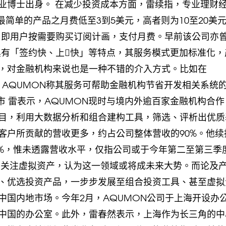
业博士出身。 在减少投资成本方面，雷续指，专业理财
最简单的产品之月费低至3到5美元，高者则为10至20美
用，即用户按需要购买订阅计画，支付月费。早前该公司亦
具有「签约快、上快」等特点，其服务模式更加标准化，
，对金融机构来说也是一种不错的介入方式。比如在
，AQUMON称其服务可帮助金融机构节省开发相关系统
上市 雷表示，AQUMON现时与境内外逾百家金融机构合
目，利用大数据分析和组合建构工具，筛选、评析出优质
客户所贡献的营收更多，约占公司整体营收的90%。他续
54%，惟未透露营收水平，仅指公司或于今年第二至第三季
正关注虚拟资产，认为这一领域或将成未来大势。而论及
、优选投资产品，一步步发展至组合投资工具、甚至虚拟
中国内地市场。今年2月，AQUMON公司于上海开设办
中国的办公室。此外，雷春然表示，上海作为长三角的中