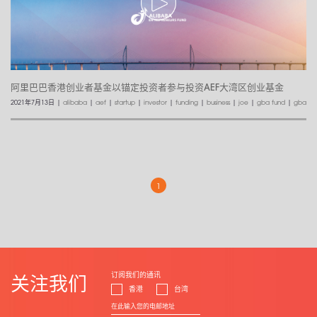
阿里巴巴香港创业者基金以锚定投资者参与投资AEF大湾区创业基金
2021年7月13日
|
alibaba
|
aef
|
startup
|
investor
|
funding
|
business
|
joe
|
gba fund
|
gba
1
订阅我们的通讯
关注我们
香港
台湾