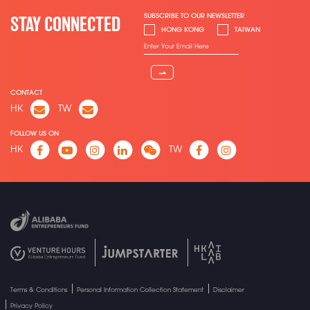
SUBSCRIBE TO OUR NEWSLETTER
STAY CONNECTED
HONG KONG
TAIWAN
⇀
CONTACT
HK
TW
FOLLOW US ON
HK
TW
Terms & Conditions
Personal Information Collection Statement
Disclaimer
Privacy Policy