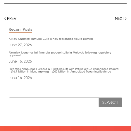
PREV
NEXT
Recent Posts
A New Chapter: Immuno Cure is now rebranded Yicura BioMed
June 27, 2026
Airwallex launches full financial product suite in Malaysia following regulatory
approval
June 16, 2026
Prenetics Announces Record Q1 2026 Results with IM8 Revenue Reaching a Record
~$16.7 Million in May, Implying ~$200 Million in Annualized Recurring Revenue
June 16, 2026
SEARCH