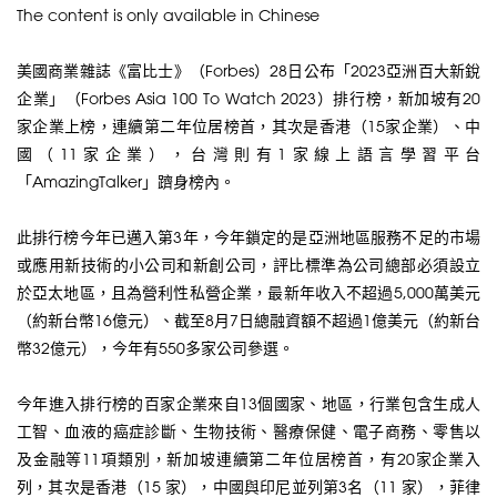
The content is only available in Chinese
美國商業雜誌《富比士》（Forbes）28日公布「2023亞洲百大新銳
企業」（Forbes Asia 100 To Watch 2023）排行榜，新加坡有20
家企業上榜，連續第二年位居榜首，其次是香港（15家企業）、中
國（11家企業），台灣則有1家線上語言學習平台
「AmazingTalker」躋身榜內。
此排行榜今年已邁入第3年，今年鎖定的是亞洲地區服務不足的市場
或應用新技術的小公司和新創公司，評比標準為公司總部必須設立
於亞太地區，且為營利性私營企業，最新年收入不超過5,000萬美元
（約新台幣16億元）、截至8月7日總融資額不超過1億美元（約新台
幣32億元），今年有550多家公司參選。
今年進入排行榜的百家企業來自13個國家、地區，行業包含生成人
工智、血液的癌症診斷、生物技術、醫療保健、電子商務、零售以
及金融等11項類別，新加坡連續第二年位居榜首，有20家企業入
列，其次是香港（15 家），中國與印尼並列第3名（11 家），菲律