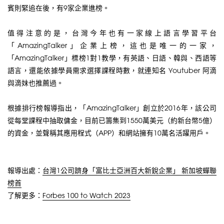
賓則緊追在後，有9家企業進榜。
值得注意的是，台灣今年也有一家線上語言學習平台
「AmazingTalker」企業上榜，這也是唯一的一家，
「AmazingTalker」標榜1對1教學，有英語、日語、韓與、西語等
語言，還能依據學員需求選擇課程時數，就連知名 Youtuber 阿滴
與滴妹也推薦過。
根據排行榜報導指出，「AmazingTalker」創立於2016年，該公司
從每堂課程中抽取傭金，目前已籌集到1550萬美元（約新台幣5億）
的資金，並聲稱其應用程式（APP）和網站擁有10萬名活躍用戶。
報導出處：
台灣1公司躋身「富比士亞洲百大新銳企業」 新加坡蟬聯
榜首
了解更多：
Forbes 100 to Watch 2023