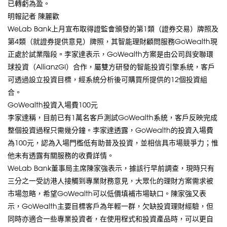
已轉虧為盈。
明報記者 陳麗歡
WeLab Bank上月宣布取得證監會頒發的第1類（證券交易）牌照及
第4類（就證券提供意見）牌照，其智能理財顧問服務GoWealth現
正處於試業階段。李家達表示，GoWealth方案是由公司與安聯環
球投資（AllianzGI）合作，屬雙方研發的智能投資引擎系統，客戶
可透過設立投資目標，經系統分析後可購買所提供的12個投資組
合。
GoWealth投資入場費100元
李家達稱，目前已有1萬名客戶測試GoWealth系統，客戶反映完成
整個投資過程只需幾分鐘。李家達透露，GoWealth的投資入場費
為100元，認為入場門檻低有助普及投資，並相信具市場競爭力；惟
他未有透露有關服務的收費詳情。
WeLab Bank董事局主席陳家強表示，據該行早前調查，現時只有
三分之一受訪港人接觸到專業財務意見，大眾化的理財方案需求被
市場忽略，希望GoWealth可以低價填補市場缺口。陳家強又表
示，GoWealth主要目標客戶為年輕一群，欠缺投資理財經驗，但
同時亦適合一些專業投資者，在使用程式和投資產品時，可以更自