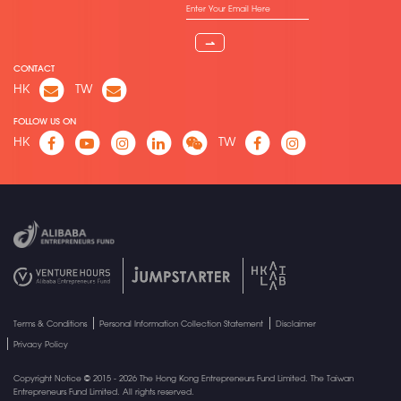
⇀
CONTACT
HK
TW
FOLLOW US ON
HK
TW
Terms & Conditions
Personal Information Collection Statement
Disclaimer
Privacy Policy
Copyright Notice © 2015 - 2026 The Hong Kong Entrepreneurs Fund Limited. The Taiwan
Entrepreneurs Fund Limited. All rights reserved.