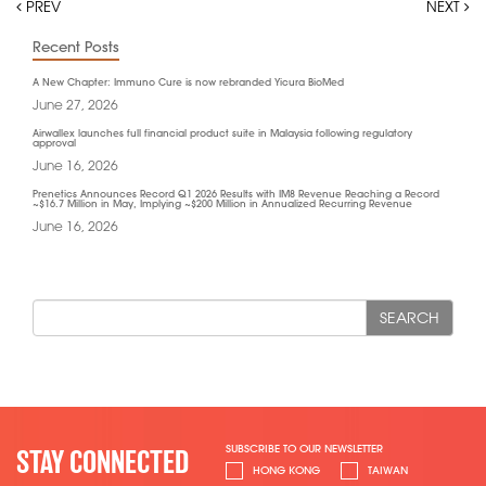
PREV
NEXT
Recent Posts
A New Chapter: Immuno Cure is now rebranded Yicura BioMed
June 27, 2026
Airwallex launches full financial product suite in Malaysia following regulatory
approval
June 16, 2026
Prenetics Announces Record Q1 2026 Results with IM8 Revenue Reaching a Record
~$16.7 Million in May, Implying ~$200 Million in Annualized Recurring Revenue
June 16, 2026
SEARCH
SUBSCRIBE TO OUR NEWSLETTER
STAY CONNECTED
HONG KONG
TAIWAN