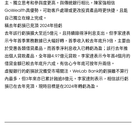
主、獨立思考和參與度更高。與傳統銀行相比，陳家強相信
GoWealth具優勢，可助客戶處理或更改投資產品時更快捷，且能
自己獨立在線上完成。
稱去年虧損已見頂 2024年扭虧
去年該行虧損擴大至近5億元，且持續錄得淨利息支出，但李家達表
示今年首季業務數據已大幅好轉，首季收入較去年底升3倍，主要由
於受惠各類借貸產品，而首季淨利息收入已轉虧為盈；該行去年推
出個人貸款產品，全年錄4.97億元貸款，李家達表示今年首4個月的
借貸金額已較去年底升六成，有信心今年底可按年升兩倍。
虛擬銀行的虧損狀況備受市場關注，WeLab Bank的虧損雖不算行
內最多，但3年來亦已累計蝕逾8億元。李家達則表示，相信該行虧
損已在去年見頂，現時目標是在2024年轉虧為盈。