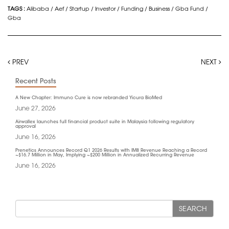
TAGS :
Alibaba
/
Aef
/
Startup
/
Investor
/
Funding
/
Business
/
Gba Fund
/
Gba
PREV
NEXT
Recent Posts
A New Chapter: Immuno Cure is now rebranded Yicura BioMed
June 27, 2026
Airwallex launches full financial product suite in Malaysia following regulatory
approval
June 16, 2026
Prenetics Announces Record Q1 2026 Results with IM8 Revenue Reaching a Record
~$16.7 Million in May, Implying ~$200 Million in Annualized Recurring Revenue
June 16, 2026
SEARCH