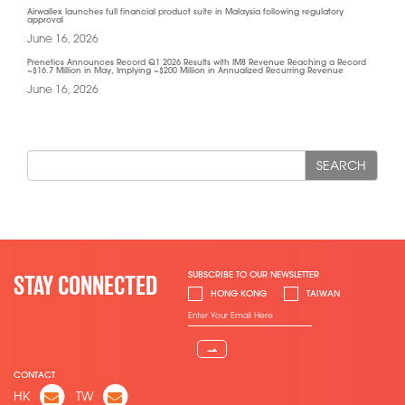
Airwallex launches full financial product suite in Malaysia following regulatory
approval
June 16, 2026
Prenetics Announces Record Q1 2026 Results with IM8 Revenue Reaching a Record
~$16.7 Million in May, Implying ~$200 Million in Annualized Recurring Revenue
June 16, 2026
SEARCH
SUBSCRIBE TO OUR NEWSLETTER
STAY CONNECTED
HONG KONG
TAIWAN
⇀
CONTACT
HK
TW