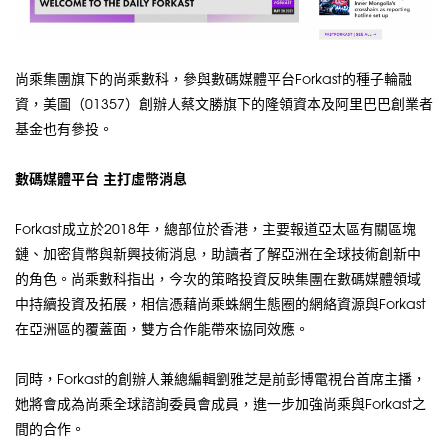
尚乘集團旗下的尚乘數科，參與數碼媒體平台Forkast的種子輪融
資，美圖（01357）創辦人蔡文勝旗下的隆領資本及阿里巴巴創業者
基金也有參投。
數碼媒體平台 主打虛幣消息
Forkast成立於2018年，總部位於香港，主要報道亞太區有關區塊
鏈、加密貨幣與新興技術消息，助讀者了解亞洲在全球技術創新中
的角色。尚乘數科指出，今次的策略投資反映集團在數碼媒體領域
中持續投資及拓展，相信憑藉尚乘蛛網生態圈的網絡資源與Forkast
在亞洲區的覆蓋面，雙方合作能帶來協同效應。
同時，Forkast的創辦人兼總編輯劉雅芝是前彭博電視台首席主播，
她將會成為尚乘全球諮詢委員會成員，進一步加強尚乘與Forkast之
間的合作。