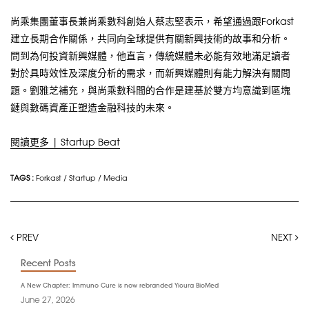
尚乘集團董事長兼尚乘數科創始人蔡志堅表示，希望通過跟Forkast
建立長期合作關係，共同向全球提供有關新興技術的故事和分析。
問到為何投資新興媒體，他直言，傳統媒體未必能有效地滿足讀者
對於具時效性及深度分析的需求，而新興媒體則有能力解決有關問
題。劉雅芝補充，與尚乘數科間的合作是建基於雙方均意識到區塊
鏈與數碼資產正塑造金融科技的未來。
閱讀更多 | Startup Beat
TAGS :
Forkast
/
Startup
/
Media
PREV
NEXT
Recent Posts
A New Chapter: Immuno Cure is now rebranded Yicura BioMed
June 27, 2026