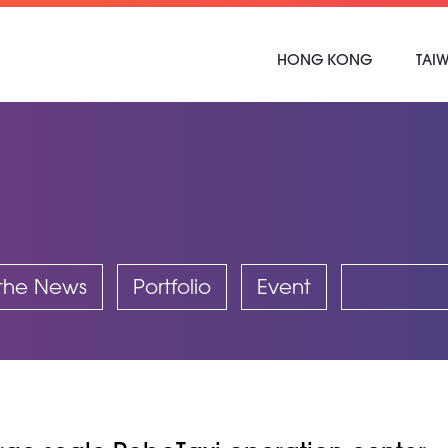
HONG KONG
TAI
 the News
Portfolio
Event