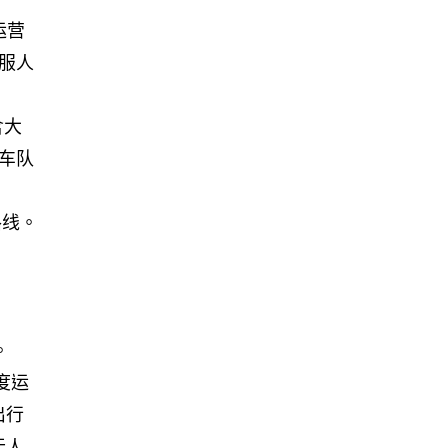
运营
服人
含大
车队
路线。
。
度运
出行
无人