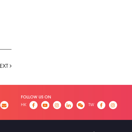
EXT
FOLLOW US ON
HK
TW