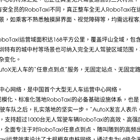
员的RoboTaxi不同，真正整车全无人RoboTaxi在
景，如乘客不熟悉触摸屏界面、视觉障碍等，均需远程客
RoboTaxi运营域面积达168平方公里，覆盖坪山全域，包
深圳特有的城中村等场景也可纳入完全无人驾驶区域范围，
杂变化。
utoX无人车的“任意点到点”服务，无固定站点、无固定
运营中心网络，是中国首个大型无人车运营中心网络。
模化、标准化落地RoboTaxi的必备基础设施体系，也是
动驾驶车队之后，扎实落地的坚实一步。”AutoX发言人表示
，支持超过1000台无人驾驶车辆RoboTaxi的高效、高强
全面专注于对RoboTaxi任意点到点、随叫随到的高频
axi运营效率设计了大规模充电桩网络，通过专为L4级全