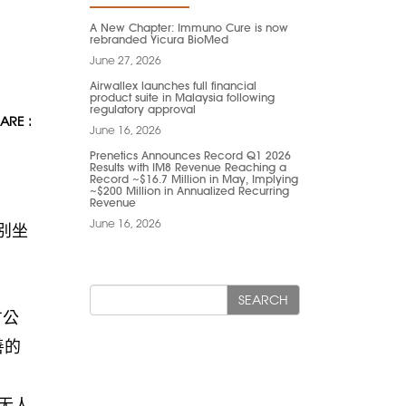
A New Chapter: Immuno Cure is now
rebranded Yicura BioMed
June 27, 2026
Airwallex launches full financial
product suite in Malaysia following
regulatory approval
ARE :
June 16, 2026
Prenetics Announces Record Q1 2026
Results with IM8 Revenue Reaching a
Record ~$16.7 Million in May, Implying
~$200 Million in Annualized Recurring
Revenue
June 16, 2026
分别坐
SEARCH
方公
善的
无人