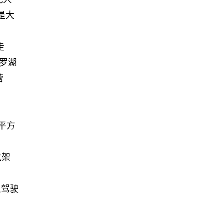
是大
走
罗湖
营
8平方
。
气架
人驾驶