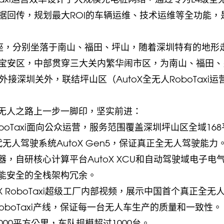
据回传，规划最大ROI的车辆运维、技术运维等全功能，
占4座，分别坐落于南山、福田、坪山，随着深圳特有的地形
宝安区，中部贯穿三大关内繁华闹市区，为南山、福田、
深圳关外，联结坪山区（AutoX全无人RoboTaxi运
全无人之路上一步一脚印，坚实前进：
oboTaxi面向公众运营，服务范围覆盖深圳坪山区全域16
无人驾驶系统AutoX Gen5，保证真正全无人驾驶能力
感器，自研核心计算平台AutoX XCU和自动驾驶域电子电
别功能安全的全栈架构冗余。
toX RoboTaxi超级工厂内部视频，展示中国首个真正全无
RoboTaxi产线，保证每一台无人车生产的质量和一致性。
超过1000平方公里，车队规模超过1000台。