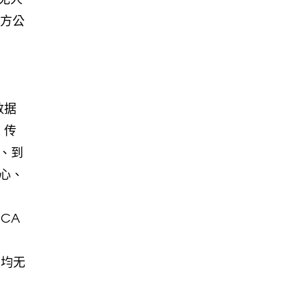
平方公
数据
、传
、到
心、
CA
位均无