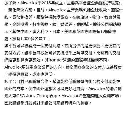
據了解，Airwallex于2015年成立，主要爲平台型企業提供跨境支付
一體化解決方案。目前，Airwallex 主營業務包括全球收款、國際付
款、貨幣兌換等，服務包括跨境電商、在線旅遊、物流、教育與留
學、金融機構、數字營銷、線上娛樂等 7 個領域。據該公司網站顯
示，其在中國、澳大利亞、日本、美國和英國等國設有19個辦事
處，擁有1,000多名員工。
該平台可以被看成一個支付網絡，它所提供的是更快捷、更便宜的
支付方式。該平台每秒鍾可以支持成千上萬單交易，比現有的交易
網絡更劃算也更高效。與Transfer這類的國際轉賬機構不同，
Airwallex更注重企業公司的方向，使全國各企業的支付方式某程度
上變得更簡易、成本也更低。
該平台目前已和騰訊合作，希望能降低騰訊微信後台的支付功能在
國外的成本，使中國外遊旅客可以更好地買賣。Airwallex的聯合創
始人兼CEO Jack Zhang表示，Airwallex希望能夠進入亞洲市場，
因此騰訊參與融資對于該公司來說有特殊的意義。