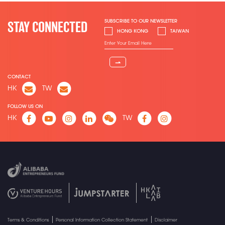
SUBSCRIBE TO OUR NEWSLETTER
STAY CONNECTED
HONG KONG
TAIWAN
⇀
CONTACT
HK
TW
FOLLOW US ON
HK
TW
Terms & Conditions
Personal Information Collection Statement
Disclaimer