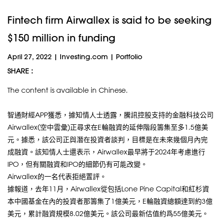
Fintech firm Airwallex is said to be seeking
$150 million in funding
April 27, 2022
|
Investing.com
|
Portfolio
SHARE :
The content is available in Chinese.
智通財經APP獲悉，據知情人士透露，騰訊控股支持的金融科技公司
Airwallex(空中雲彙)正尋求在E輪融資的延伸階段籌集至多1.5億美
元。據悉，該公司正與潛在投資者談判，目標是在未來幾個月內完
成融資。該知情人士還表示，Airwallex最早將于2024年考慮進行
IPO，但有關融資和IPO的細節仍有可能改變。
Airwallex的一名代表拒絕置評。
據報道，去年11月，Airwallex從包括Lone Pine Capital和紅杉資
本中國基金在內的投資者那籌集了1億美元，E輪融資總額達到約3億
美元，累計融資規模8.02億美元。該公司最新估值約爲55億美元。