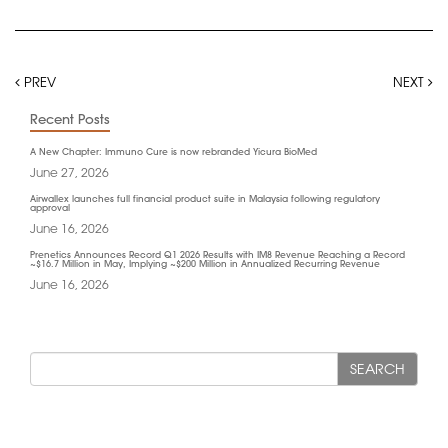
PREV
NEXT
Recent Posts
A New Chapter: Immuno Cure is now rebranded Yicura BioMed
June 27, 2026
Airwallex launches full financial product suite in Malaysia following regulatory
approval
June 16, 2026
Prenetics Announces Record Q1 2026 Results with IM8 Revenue Reaching a Record
~$16.7 Million in May, Implying ~$200 Million in Annualized Recurring Revenue
June 16, 2026
SEARCH