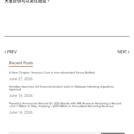
大家好快可以笑住相見。
PREV
NEXT
Recent Posts
A New Chapter: Immuno Cure is now rebranded Yicura BioMed
June 27, 2026
Airwallex launches full financial product suite in Malaysia following regulatory
approval
June 16, 2026
Prenetics Announces Record Q1 2026 Results with IM8 Revenue Reaching a Record
~$16.7 Million in May, Implying ~$200 Million in Annualized Recurring Revenue
June 16, 2026