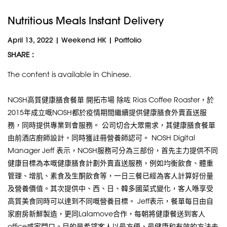
Nutritious Meals Instant Delivery
April 13, 2022
|
Weekend HK
|
Portfolio
SHARE :
The content is available in Chinese.
NOSH高質健康膳食餐單 開拓市場 除咗 Rias Coffee Roaster，於
2015年成立嘅NOSH都於疫情期間繼續提供健康膳食外賣直送服
務，同時提供專業到會服務。 公司切合大眾需求，其健康膳食餐單
由前酒店廚師設計，同時獲註冊營養師認可。 NOSH Digital
Manager Jeff 表示，NOSH服務可分為三部份，首先主力提供不同
健康目標為本嘅健康膳食計劃外賣直送服務，例如均衡飲食、體重
管理、增肌、素食及生酮飲食等，一日三餐已經為客人計算好份量
及營養價值。其次提供中、西、日、韓多國菜式變化，客人喺享受
高質美食同時可以達到不同嘅營養目標。 Jeff表示，餐單每日由自
家廚房新鮮製造，更同Lalamove合作，每朝將健康餐送到客人
office或家門口。目的是希望客人以最方便，最健康和有效的方法去