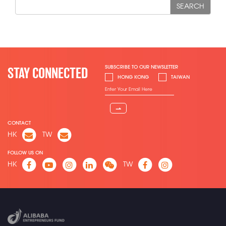
SEARCH
SUBSCRIBE TO OUR NEWSLETTER
STAY CONNECTED
HONG KONG
TAIWAN
⇀
CONTACT
HK
TW
FOLLOW US ON
HK
TW