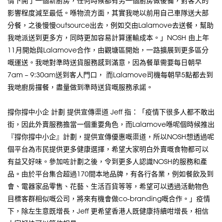
情下開了一個新廚房，任何時候都有另一個廚房做後備，對客人的
影響程度減至最低。喺物流方面，其實我哋以前用自己車隊送大部
分餐，之後慢慢outsource出去，例如交由Lalamove去送餐，幫助
我哋派送到更多方，同時更加容易計算運輸成本。」NOSH 由上年
11月開始與Lalamove合作，由觀塘區開始，一路擴展到更多區分
嘅運送。我哋對準時送貨服務感到滿意，因為餐單需要每日朝早
7am – 9:30am送到客人門口， 而Lalamove司機每朝早5點都去到
我哋廚房攞餐，盡量做到準時送貨嘅服務承諾。
撐你撐中小企 計劃 提供宣傳渠道 Jeff 指：「疫情下很多人都不敢出
街，因此外賣服務擔當一個重要角色，而Lalamove喺呢個時候推出
『撐你撐中小企』計劃，提供宣傳優惠嘅渠道，所以NOSH想透過呢
個平台為市民提供更多健康選擇，希望大家明白外賣嘅食物都可以
有益又好味。參加咗計劃之後，令到更多人認識NOSH的服務和產
品。由於平台集合超過170間本地品牌，有各行各業，例如餐飲及到
會、電器家品零售、花藝、生活百貨等等，希望可以透過活動物色
目標客群相似嘅公司，將來有機會做co-branding嘅合作。」疫情
下，除左生意既增長，Jeff 更希望香港人既健康持續咁增長，相信