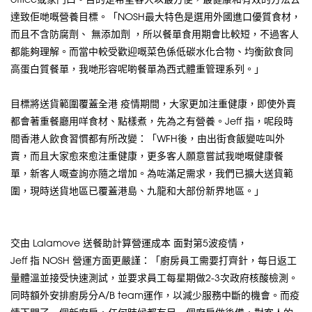
達致佢哋嘅營養目標。「NOSH最大特色是選用外國進口優質食材，
而且不含防腐劑、 無添加劑 ，所以餐單食用期會比較短，不過客人
都能夠理解。而當中較受歡迎嘅菜色係低碳水化合物、均衡飲食同
高蛋白質餐單，我哋形容呢啲餐單為西式體重管理系列。」
目標將送貨範圍覆蓋全港 疫情期間，大家更加注重健康，即使外賣
都會著重餐廳用咩食材、點樣煮，先為之有營養。Jeff 指，呢段時
間香港人飲食習慣都有所改變：「WFH後，由出街食飯變咗叫外
賣，而且大家愈來愈注重健康，更多客人願意嘗試我哋嘅健康餐
單，新客人嘅查詢亦隨之增加。為咗滿足需求，我們已擴大送貨範
圍，現時送貨地區已覆蓋港島、九龍和大部份新界地區。」
交由 Lalamove 送餐助計算營運成本 面對第5波疫情，
Jeff 指 NOSH 營運方面更嚴謹：「廚房員工需要打齊針，每日返工
量體溫並接受快速測試，並要求員工每星期做2-3次政府核酸檢測。
同時額外安排廚房分A/B team運作，以減少服務中斷的機會。而疫