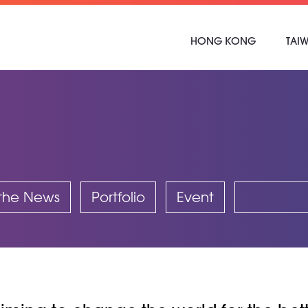
HONG KONG
TAI
 the News
Portfolio
Event