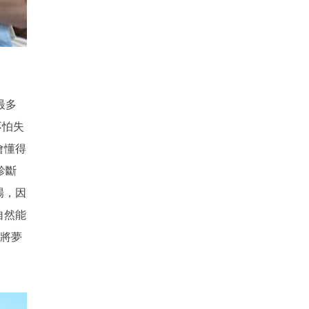
最多
不怕失
會懂得
診斷
場，因
自然能
要將夢