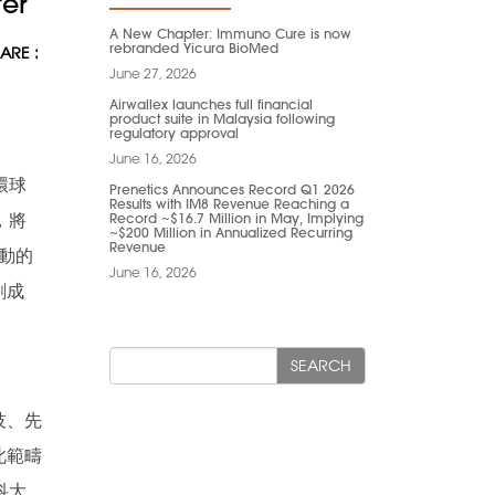
ter
A New Chapter: Immuno Cure is now
rebranded Yicura BioMed
ARE :
June 27, 2026
Airwallex launches full financial
product suite in Malaysia following
regulatory approval
June 16, 2026
環球
Prenetics Announces Record Q1 2026
Results with IM8 Revenue Reaching a
Record ~$16.7 Million in May, Implying
，將
~$200 Million in Annualized Recurring
Revenue
活動的
June 16, 2026
創成
SEARCH
技、先
此範疇
科大