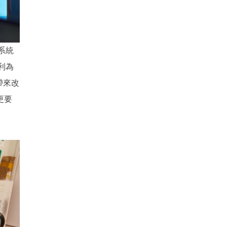
立系統
利為
帶來改
更要