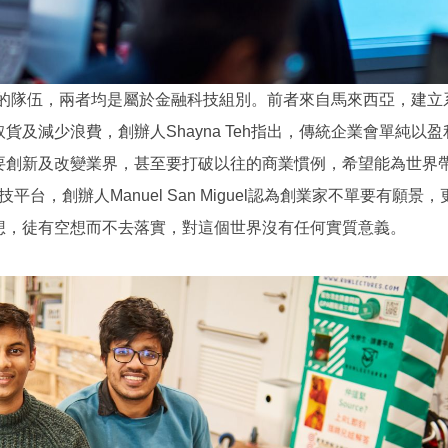
外兩隊入圍10強的隊伍，兩者均是屬於金融科技組別。前者來自馬來西亞，建
及減少浪費，創辦人Shayna Teh指出，傳統企業會單純以盈
要創新及改變業界，甚至要打破以往的商業慣例，希望能為世界
平台，創辦人Manuel San Miguel認為創業家不單要有願景，
想，徒有空想而不去落實，對這個世界沒有任何實質意義。