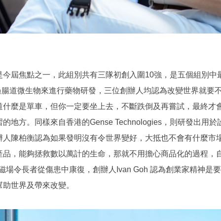
是今屆焦點之一，此組別共有三隊初創入圍10強，是五個組別中
於透過腸道微生物來進行藥物研發，三位創辦人均認為改變世界就要
道什麼是單車，但你一定要坐上去，不斷跌倒及再嘗試，最終才
。同樣來自香港的Gense Technologies，則研發出用於
辦人陳柏衡認為如果發明沒有令世界變好，大抵也不會有什麼市
產品，能夠拯救數以萬計的生命，那就不用擔心商品化的過程，
磁場令長者從傷患中康復，創辦人Ivan Goh 認為創業家精神是
幫助世界及帶來改變。