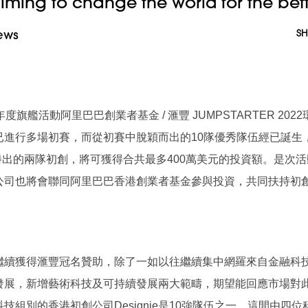
aiming to change the world for the bet
ews
SH
艦活動阿里巴巴創業者基金 / 滙豐 JUMPSTARTER 2022
，至今已進行多場初賽，而從初賽中脫穎而出的10隊優秀隊伍經已誕生
勝出的兩隊初創，將可獲得合共最多400萬美元的投資額。是次
公司也將會聯同阿里巴巴香港創業者基金參與投資，共同扶持初
屆，並繼續獲得滙豐冠名贊助，除了一如以往繼續集中網羅來自金融科
發展，新增藝術科技及可持續發展兩大範疇，期望能回應市場對
組別的香港初創公司Designie是10強隊伍之一，這間由四位