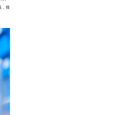
議，幾
。