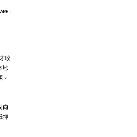
ARE :
才收
本地
題。
司向
抵押