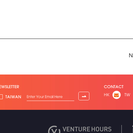
N
EWSLETTER
CONTACT
HK
TW
⇀
TAIWAN