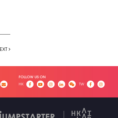
EXT
FOLLOW US ON
HK
TW