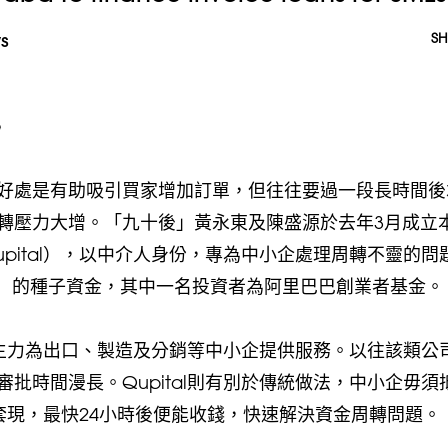
s
SH
e
好處是有助吸引買家增加訂單，但往往要過一段長時間後
轉壓力大增。「九十後」黃永東及陳盛源於去年3月成立
pital），以中介人身份，專為中小企處理周轉不靈的問
港元）的種子資金，其中一名投資者為阿里巴巴創業者基金。
公司主力為出口、製造及分銷等中小企提供服務。以往該類公
批時間漫長。Qupital則有別於傳統做法，中小企毋須
）套現，最快24小時後便能收錢，快速解決資金周轉問題。