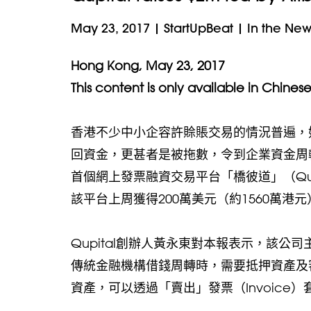
May 23, 2017
|
StartUpBeat
|
In the New
Hong Kong, May 23, 2017
This content is only available in Chines
香港不少中小企容許賒賬交易的情況普遍，
回資金，更甚者是被拖數，令到企業資金周
首個網上發票融資交易平台「橋彼道」（Qu
該平台上周獲得200萬美元（約1560萬
Qupital創辦人黃永東對本報表示，該
傳統金融機構借錢周轉時，需要抵押資產及審
資產，可以透過「賣出」發票（Invoice