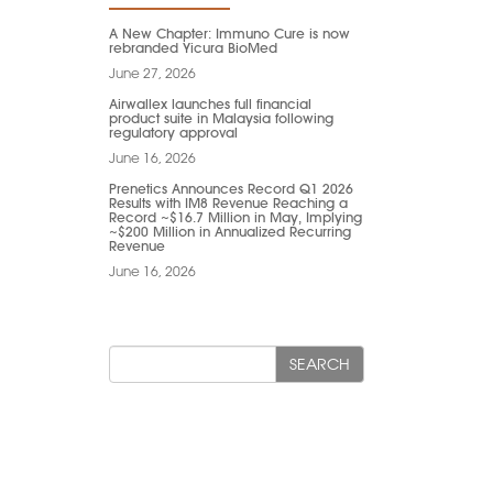
A New Chapter: Immuno Cure is now
rebranded Yicura BioMed
June 27, 2026
Airwallex launches full financial
product suite in Malaysia following
regulatory approval
June 16, 2026
Prenetics Announces Record Q1 2026
Results with IM8 Revenue Reaching a
Record ~$16.7 Million in May, Implying
~$200 Million in Annualized Recurring
Revenue
June 16, 2026
SEARCH