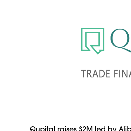
Qupital raises $2M led by Ali