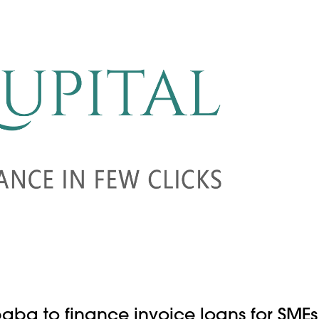
baba to finance invoice loans for SMEs