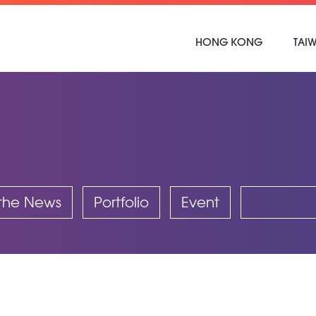
HONG KONG
TAI
 the News
Portfolio
Event