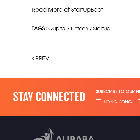
Read More at StartUpBeat
TAGS :
Qupital
/
Fintech
/
Startup
PREV
SUBSCRIBE TO OUR N
STAY CONNECTED
HONG KONG